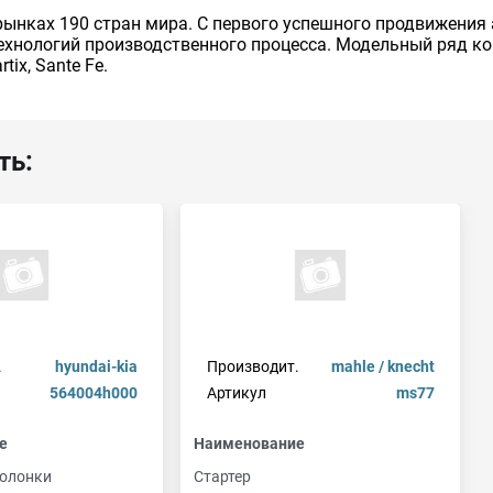
рынках 190 стран мира. C первого успешного продвижени
ехнологий производственного процесса. Модельный ряд ком
rtix, Sante Fe.
ть:
.
hyundai-kia
Производит.
mahle / knecht
564004h000
Артикул
ms77
е
Наименование
колонки
Стартер