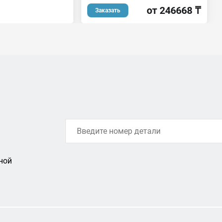
от 246668 ₸
Заказать
ной