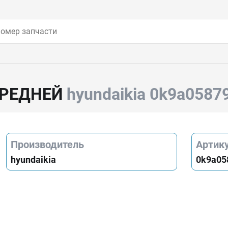
ЕРЕДНЕЙ
hyundaikia 0k9a0587
Производитель
Артик
hyundaikia
0k9a05