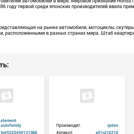
товителей автомобилей в мире. Мировое признание Honda п
86 году первой среди японских производителей ввела пре
редставляющая на рынке автомобили, мотоциклы, скутеры,
и, расположенными в разных странах мира. Штаб квартира 
ть:
.
element
autofamily
Производит.
qsten
kvr02254501210kh
Артикул
a01sl10210