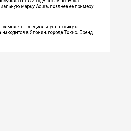
олучила в 1972 году после выпуска
миальную марку Acura, позднее ее примеру
 самолеты, специальную технику и
находится в Японии, городе Токио. Бренд