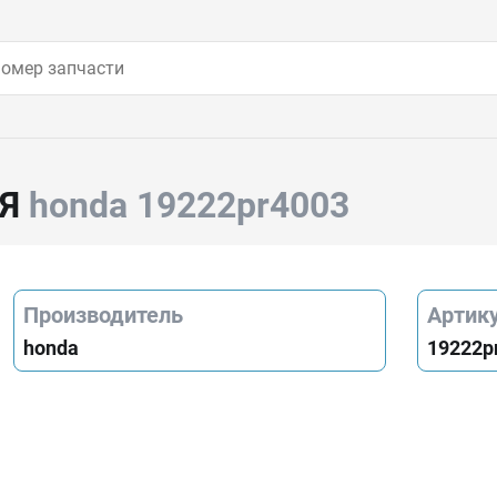
АЯ
honda 19222pr4003
Производитель
Артик
honda
19222p