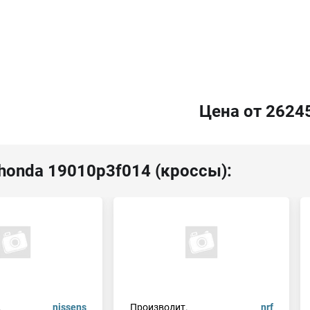
Цена от 2624
honda 19010p3f014 (кроссы):
.
nissens
Производит.
nrf