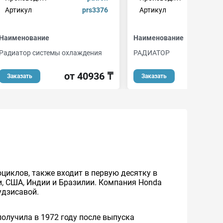
Артикул
prs3376
Артикул
1025
Наименование
Наименование
Радиатор системы охлаждения
РАДИАТОР
от 40936 ₸
от 3
Заказать
Заказать
циклов, также входит в первую десятку в
, США, Индии и Бразилии. Компания Honda
удзисавой.
олучила в 1972 году после выпуска