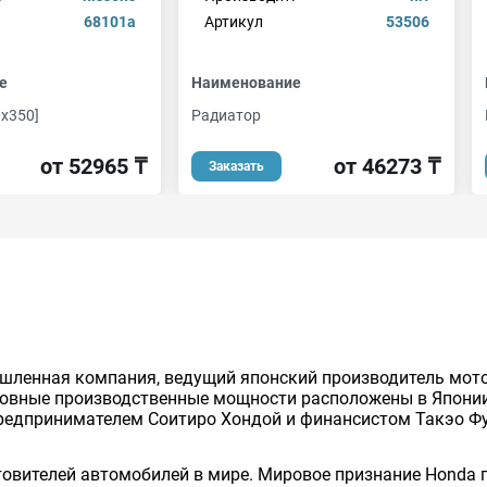
68101a
Артикул
53506
е
Наименование
x350]
Радиатор
от 52965 ₸
от 46273 ₸
Заказать
ышленная компания, ведущий японский производитель мото
новные производственные мощности расположены в Японии
предпринимателем Соитиро Хондой и финансистом Такэо Ф
товителей автомобилей в мире. Мировое признание Honda п