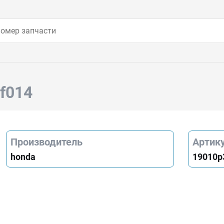
f014
Производитель
Артик
honda
19010p