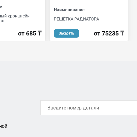
е
Наименование
ный кронштейн -
РЕШЁТКА РАДИАТОРА
ал
от 75235 ₸
от 685 ₸
Заказать
ной