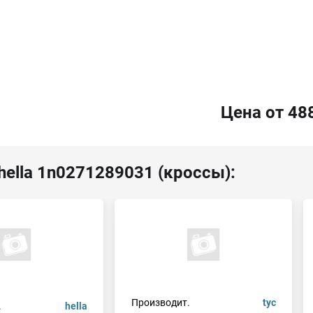
Цена от 48
hella 1n0271289031 (кроссы):
Производит.
tyc
.
hella