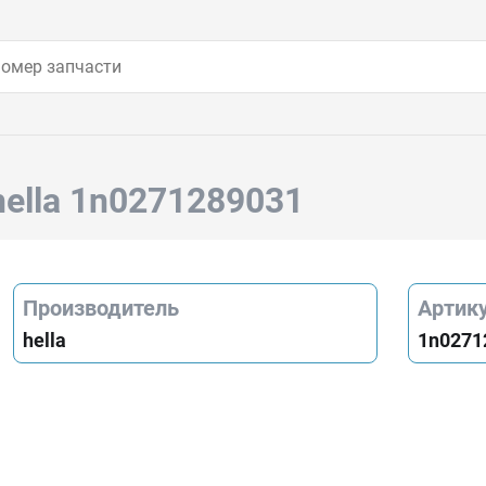
hella 1n0271289031
Производитель
Артик
hella
1n0271