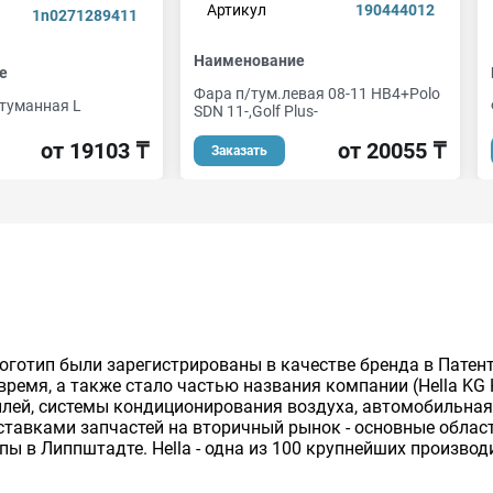
Артикул
190444012
1n0271289411
Наименование
е
Фара п/тум.левая 08-11 HB4+Polo
туманная L
SDN 11-,Golf Plus-
от 19103 ₸
от 20055 ₸
Заказать
й логотип были зарегистрированы в качестве бренда в Пате
емя, а также стало частью названия компании (Hella KG Hu
лей, системы кондиционирования воздуха, автомобильная
тавками запчастей на вторичный рынок - основные облас
ппы в Липпштадте. Hella - одна из 100 крупнейших производ