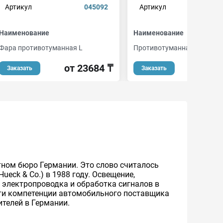
Артикул
045092
Артикул
053
Наименование
Наименование
Фара противотуманная L
Противотуманная фара
от 23684 ₸
Заказать
Заказать
нтном бюро Германии. Это слово считалось
eck & Co.) в 1988 году. Освещение,
 электропроводка и обработка сигналов в
ти компетенции автомобильного поставщика
ителей в Германии.