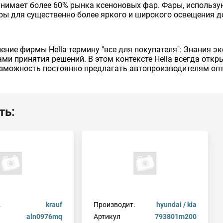
анимает более 60% рынка ксеноновых фар. Фары, использую
ры для существенно более яркого и широкого освещения д
ие фирмы Hella термину "все для покупателя": Знания эк
ми принятия решений. В этом контексте Hella всегда откр
возможность постоянно предлагать автопроизводителям о
ть:
.
krauf
Производит.
hyundai / kia
aln0976mq
Артикул
793801m200