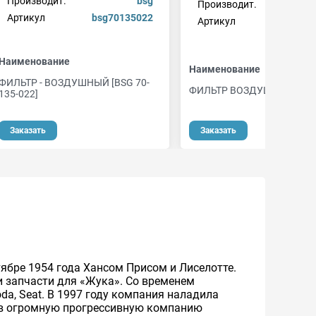
Производит.
bsg
Производит.
cha
Артикул
bsg70135022
Артикул
caf1
Наименование
Наименование
ФИЛЬТР - ВОЗДУШНЫЙ [BSG 70-
ФИЛЬТР ВОЗДУШНЫЙ
135-022]
Заказать
Заказать
тябре 1954 года Хансом Присом и Лиселотте.
 запчасти для «Жука». Со временем
da, Seat. В 1997 году компания наладила
ы в огромную прогрессивную компанию