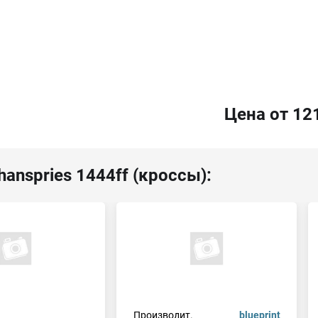
Цена от 12
anspries 1444ff (кроссы):
Производит.
blueprint