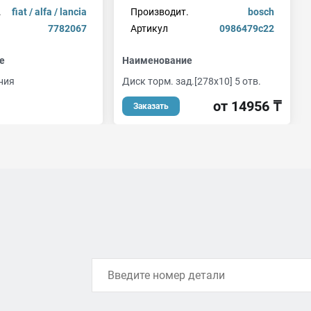
.
fiat / alfa / lancia
Производит.
bosch
7782067
Артикул
0986479c22
е
Наименование
ния
Диск торм. зад.[278x10] 5 отв.
от 14956 ₸
Заказать