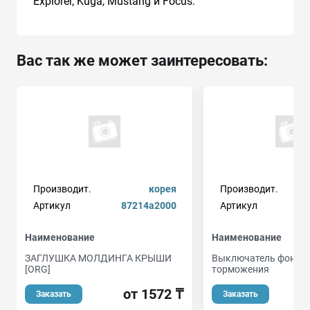
Explorer, Kuga, Mustang и Focus.
Вас так же может заинтересовать:
Производит.
корея
Производит.
d
Артикул
87214a2000
Артикул
Наименование
Наименование
ЗАГЛУШКА МОЛДИНГА КРЫШИ
Выключатель фонаря
[ORG]
торможения
от 1572 ₸
Заказать
Заказать