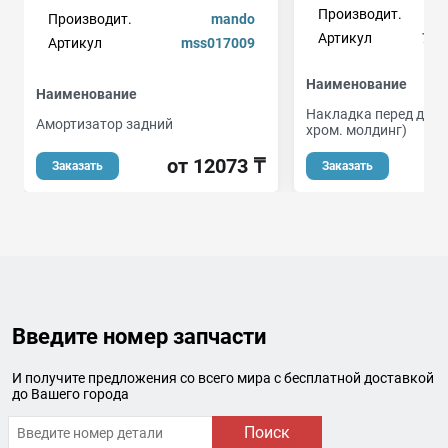
Производит.
Производит.
mando
Артикул
795
Артикул
mss017009
Наименование
Наименование
Накладка перед двер
Амортизатор задний
хром. молдинг)
от 12073 ₸
о
Заказать
Заказать
Введите номер запчасти
И получите предложения со всего мира с бесплатной доставкой
до Вашего города
Поиск