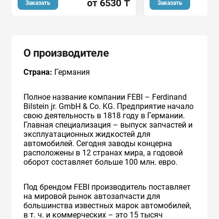
о
от 6530 ₸
Заказать
Заказать
О производителе
Страна:
Германия
Полное название компании FEBI – Ferdinand
Bilstein jr. GmbH & Co. KG. Предприятие начало
свою деятельность в 1818 году в Германии.
Главная специализация – выпуск запчастей и
эксплуатационных жидкостей для
автомобилей. Сегодня заводы концерна
расположены в 12 странах мира, а годовой
оборот составляет больше 100 млн. евро.
Под брендом FEBI производитель поставляет
на мировой рынок автозапчасти для
большинства известных марок автомобилей,
в т. ч. и коммерческих – это 15 тысяч