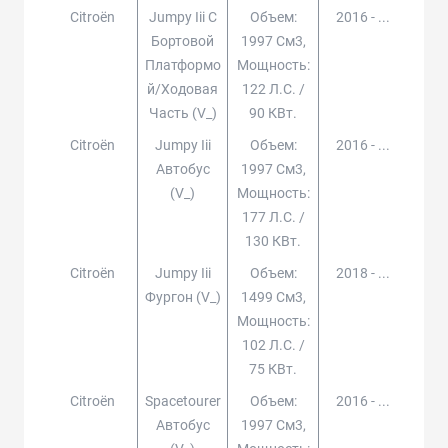
Citroën
Jumpy Iii C
Объем:
2016 - ...
Бортовой
1997 См3,
Платформо
Мощность:
Й/ходовая
122 Л.с. /
Часть (v_)
90 КВт.
Citroën
Jumpy Iii
Объем:
2016 - ...
Автобус
1997 См3,
(v_)
Мощность:
177 Л.с. /
130 КВт.
Citroën
Jumpy Iii
Объем:
2018 - ...
Фургон (v_)
1499 См3,
Мощность:
102 Л.с. /
75 КВт.
Citroën
Spacetourer
Объем:
2016 - ...
Автобус
1997 См3,