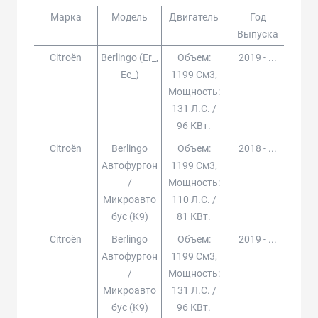
Марка
Модель
Двигатель
Год
Доп
Выпуска
Citroën
Berlingo (er_,
Объем:
2019 - ...
Ec_)
1199 См3,
Мощность:
131 Л.с. /
96 КВт.
Citroën
Berlingo
Объем:
2018 - ...
Автофургон
1199 См3,
/
Мощность:
Микроавто
110 Л.с. /
Бус (k9)
81 КВт.
Citroën
Berlingo
Объем:
2019 - ...
Автофургон
1199 См3,
/
Мощность:
Микроавто
131 Л.с. /
Бус (k9)
96 КВт.