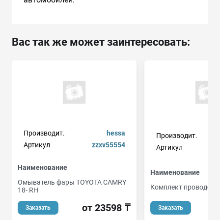
Вас так же может заинтересовать:
Производит.
hessa
Производит.
Артикул
zzxv55554
Артикул
Наименование
Наименование
Омыватель фары TOYOTA CAMRY
Комплект проводов 
18- RH
о
от 23598 ₸
Заказать
Заказать