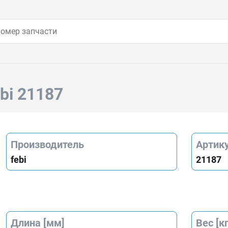
ebi 21187
Производитель
Артик
febi
21187
Длина [мм]
Вес [кг