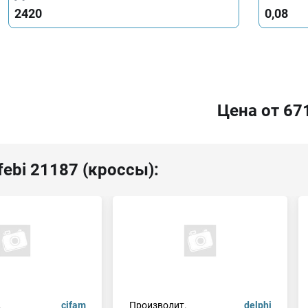
2420
0,08
Цена от 67
febi 21187 (кроссы):
.
cifam
Производит.
delphi