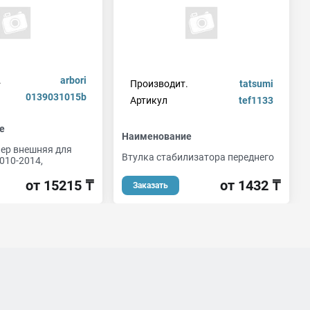
.
arbori
Производит.
tatsumi
0139031015b
Артикул
tef1133
е
Наименование
пер внешняя для
Втулка стабилизатора переднего
010-2014,
от 1432 ₸
от 15215 ₸
Заказать