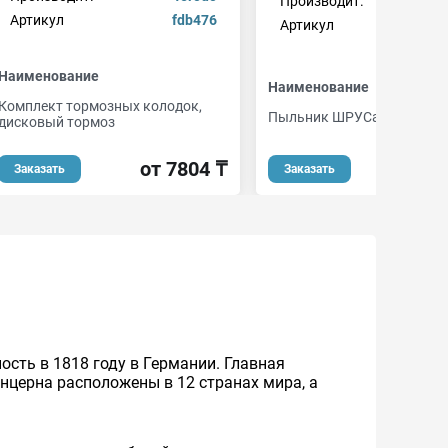
Производит.
m
Артикул
fdb476
Артикул
1
Наименование
Наименование
Комплект тормозных колодок,
Пыльник ШРУСа
дисковый тормоз
от 7804 ₸
Заказать
Заказать
ность в 1818 году в Германии. Главная
нцерна расположены в 12 странах мира, а