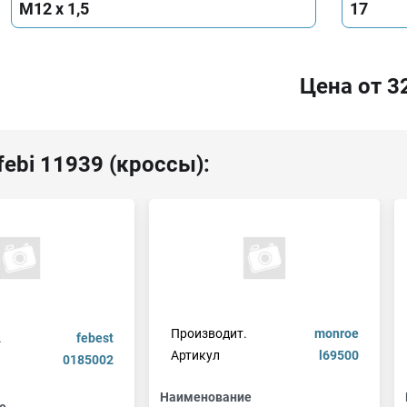
M12 x 1,5
17
Цена от 3
febi 11939 (кроссы):
Производит.
monroe
.
febest
Артикул
l69500
0185002
Наименование
е