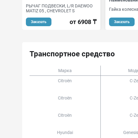
РЫЧАГ ПОДВЕСКИ, L/R DAEWOO
Гайка колесн
MATIZ 05 , CHEVROLET S
от 6908 ₸
Заказать
Заказать
Транспортное средство
Марка
Мод
Citroën
C-Z
Citroën
C-Z
Citroën
C-Z
Hyundai
Genesi