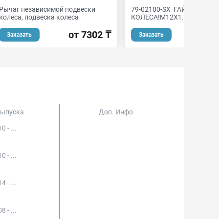
Рычаг независимой подвески
79-02100-SX_ГАЙКА КРЕП
колеса, подвеска колеса
КОЛЕСА!M12X1.5 MITSUBI
от 7302 ₸
от
Заказать
Заказать
Выпуска
Доп. Инфо
0 - ...
0 - ...
4 - ...
8 - ...