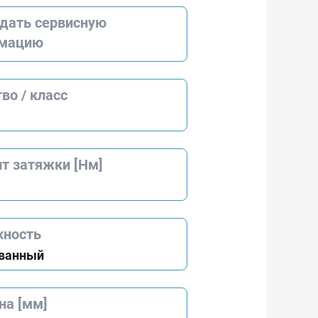
дать сервисную
мацию
во / класс
т затяжки [Нм]
хность
ванный
на [мм]