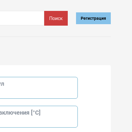
Поиск
Регистрация
ул
включения [°С]