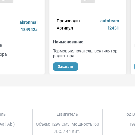
Производит.
autoteam
.
akronmal
Артикул
l2431
184942a
Наименование
е
Термовыключатель, вентилятор
ора
радиатора
Заказать
ель
Двигатель
Год 
aal, Abl)
Объем: 1299 См3, Мощность: 60
199
Л.с. / 44 КВт.