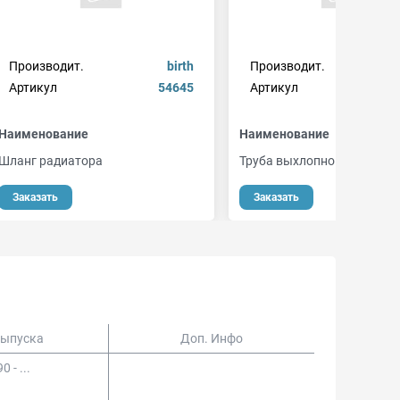
Производит.
birth
Производит.
bmcat
Артикул
54645
Артикул
bm
Наименование
Наименование
Шланг радиатора
Труба выхлопного газа
Заказать
Заказать
Выпуска
Доп. Инфо
0 - ...