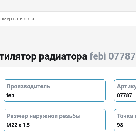
тилятор радиатора
febi 07787
Производитель
Артик
febi
07787
Размер наружной резьбы
Точка 
M22 x 1,5
98