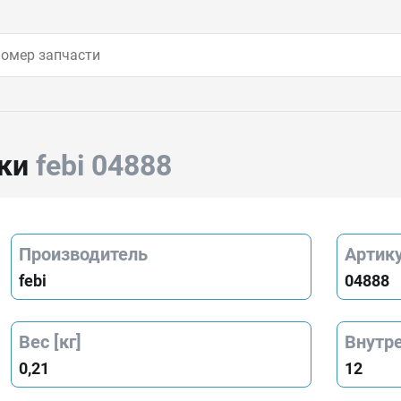
лки
febi 04888
Производитель
Артик
febi
04888
Вес [кг]
Внутр
0,21
12