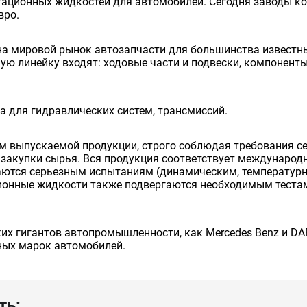
тационных жидкостей для автомобилей. Сегодня заводы ко
вро.
на мировой рынок автозапчасти для большинства известных
ую линейку входят: ходовые части и подвески, компоненты
а для гидравлических систем, трансмиссий.
м выпускаемой продукции, строго соблюдая требования се
 закупки сырья. Вся продукция соответствует международн
аются серьезным испытаниям (динамическим, температурны
ионные жидкости также подвергаются необходимым тестам,
ких гигантов автопромышленности, как Mercedes Benz и DA
ных марок автомобилей.
ть: