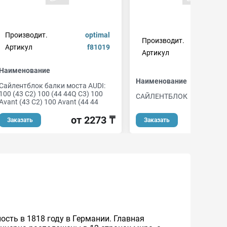
Производит.
optimal
Производит.
c
Артикул
f81019
Артикул
216
Наименование
Наименование
Сайлентблок балки моста AUDI:
100 (43 C2) 100 (44 44Q C3) 100
САЙЛЕНТБЛОК
Avant (43 C2) 100 Avant (44 44
от 
от 2273 ₸
Заказать
Заказать
ность в 1818 году в Германии. Главная