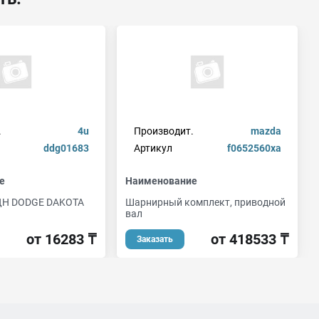
.
4u
Производит.
mazda
ddg01683
Артикул
f0652560xa
е
Наименование
Н DODGE DAKOTA
Шарнирный комплект, приводной
вал
от 16283 ₸
от 418533 ₸
Заказать