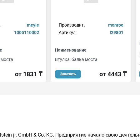
.
meyle
Производит.
monroe
1005110002
Артикул
l29801
е
Наименование
 моста
Втулка, балка моста
от 1831 ₸
от 4443 ₸
Заказать
lstein jr. GmbH & Co. KG. Предприятие начало свою деятель