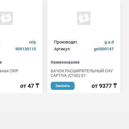
.
crip
Производит.
g.u.d
909130115
Артикул
get000147
е
Наименование
жная CRIP
БАЧОК РАСШИРИТЕЛЬНЫЙ CHV
CAPTIVA (C100) 07-
от 47 ₸
от 9377 ₸
Заказать