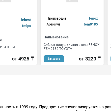
Производит.
fenox
.
febest
Артикул
fem0185
tmips
Наименование
е
С/блок подушки двигателя FENOX
ИГАТЕЛЯ
FEM0185 TOYOTA
от 4925 ₸
от 3220 ₸
Заказать
льность в 1999 году. Предприятие специализируется на р