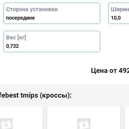
Сторона установки
Ширина
посередине
10,0
Вес [кг]
0,732
Цена от 49
ebest tmips (кроссы):