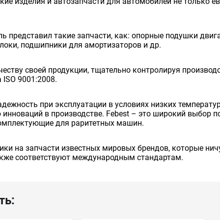
кие изделия и автозапчасти для автомобилей не только ев
ь представил такие запчасти, как: опорные подушки двига
блоки, подшипники для амортизаторов и др.
еству своей продукции, тщательно контролируя производст
ISO 9001:2008.
надежность при эксплуатации в условиях низких температу
инноваций в производстве. Febest – это широкий выбор п
комплектующие для раритетных машин.
ики на запчасти известных мировых брендов, которые ничу
также соответствуют международным стандартам.
ть: