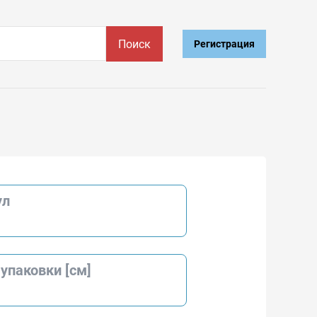
Поиск
Регистрация
ул
упаковки [см]