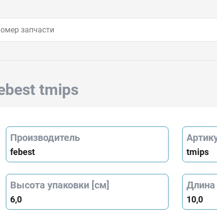
ebest tmips
Производитель
Артик
febest
tmips
Высота упаковки [см]
Длина 
6,0
10,0