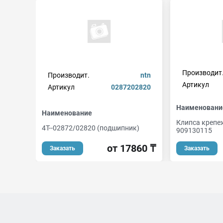
Производит
Производит.
ntn
Артикул
Артикул
0287202820
Наименовани
Наименование
Клипса крепе
4T--02872/02820 (подшипник)
909130115
от 17860 ₸
Заказать
Заказать