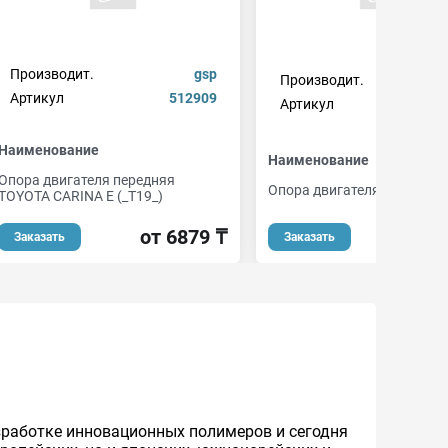
Производит.
gsp
Производит.
Артикул
512909
Артикул
mi
Наименование
Наименование
Опора двигателя передняя
Опора двигателя
TOYOTA CARINA E (_T19_)
от 1
от 6879 ₸
Заказать
Заказать
азработке инновационных полимеров и сегодня