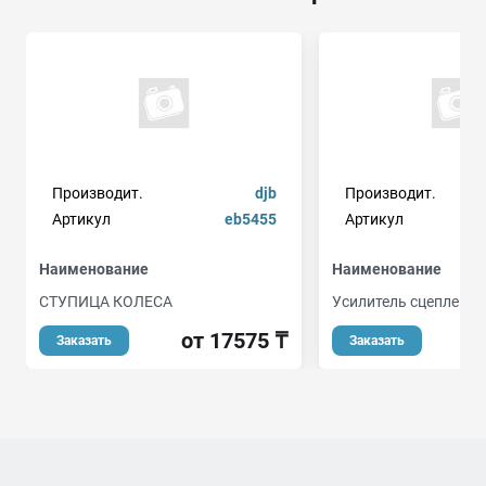
Производит.
djb
Производит.
Артикул
eb5455
Артикул
Наименование
Наименование
СТУПИЦА КОЛЕСА
Усилитель сцепления
от 17575 ₸
от
Заказать
Заказать