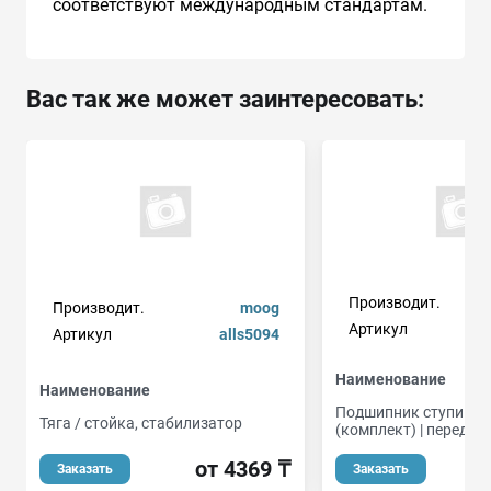
соответствуют международным стандартам.
Вас так же может заинтересовать:
Производит.
Производит.
moog
Артикул
Артикул
alls5094
Наименование
Наименование
Подшипник ступицы 
Тяга / стойка, стабилизатор
(комплект) | перед |
от 4369 ₸
о
Заказать
Заказать