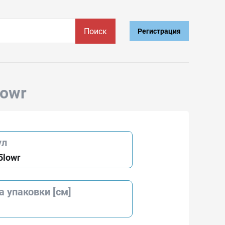
Поиск
Регистрация
lowr
ул
5lowr
 упаковки [см]