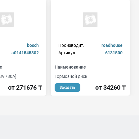
.
bosch
Производит.
roadhouse
a0141545302
Артикул
6131500
е
Наименование
8V /80A]
Тормозной диск
от 271676 ₸
от 34260 ₸
Заказать