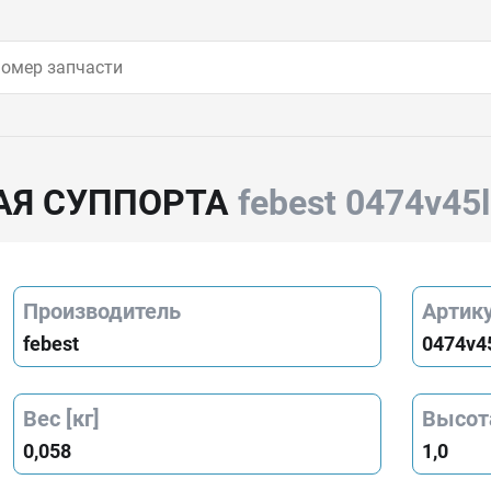
АЯ СУППОРТА
febest 0474v45
Производитель
Артик
febest
0474v4
Вес [кг]
Высота
0,058
1,0