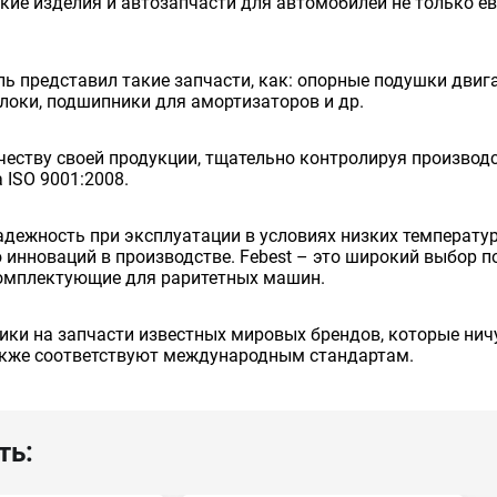
кие изделия и автозапчасти для автомобилей не только ев
ь представил такие запчасти, как: опорные подушки двига
блоки, подшипники для амортизаторов и др.
еству своей продукции, тщательно контролируя производст
ISO 9001:2008.
надежность при эксплуатации в условиях низких температу
инноваций в производстве. Febest – это широкий выбор п
комплектующие для раритетных машин.
ики на запчасти известных мировых брендов, которые ничу
также соответствуют международным стандартам.
ть: