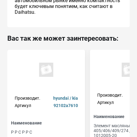
автомобильном рынке именно компактность
будет ключевым понятием, как считают в
Daihatsu.
Вас так же может заинтересовать:
Производит.
Производит.
hyundai / kia
Артикул
Артикул
92102a7610
Наименование
Наименование
Элемент масляный Г
405/406/409/274 дв 
Р Р С Р Р С
1012005-20