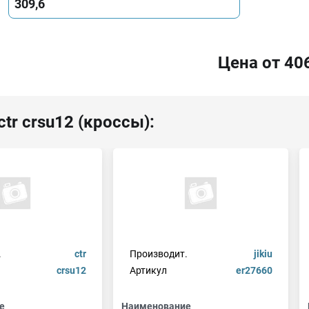
309,6
Цена от 40
tr crsu12 (кроссы):
.
ctr
Производит.
jikiu
crsu12
Артикул
er27660
е
Наименование