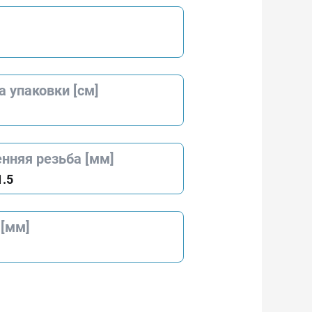
 упаковки [см]
нняя резьба [мм]
.5
 [мм]