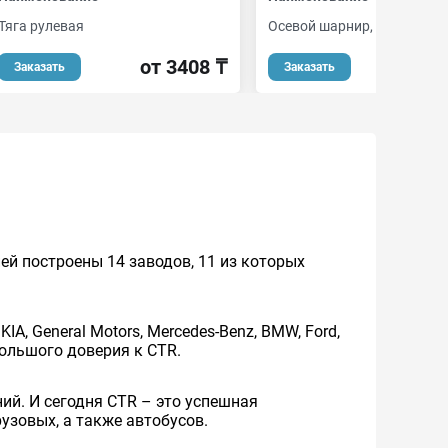
Тяга рулевая
Осевой шарнир, рулевая тя
от 3408 ₸
от 
Заказать
Заказать
ей построены 14 заводов, 11 из которых
, General Motors, Mercedes-Benz, BMW, Ford,
 большого доверия к CTR.
ий. И сегодня CTR – это успешная
зовых, а также автобусов.