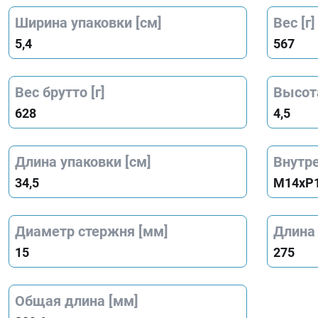
Ширина упаковки [см]
Вес [г]
5,4
567
Вес брутто [г]
Высота
628
4,5
Длина упаковки [см]
Внутре
34,5
M14xP1
Диаметр стержня [мм]
Длина
15
275
Общая длина [мм]