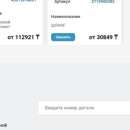
45013s1ae01
Артикул
2710900382
е
Наименование
озной
ШЛАНГ
плект
от 30849 ₸
от 112921 ₸
Заказать
ной