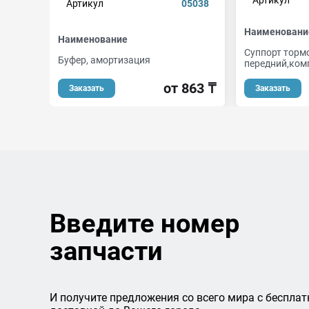
Артикул
Артикул
05038
Наименовани
Наименование
Суппорт торм
Буфер, амортизация
передний,ком
от 863 ₸
Заказать
Заказать
Введите номер
запчасти
И получите предложения со всего мира с бесплат