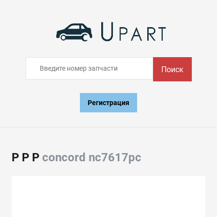
Поиск
Регистрация
Р Р Р
concord nc7617pc