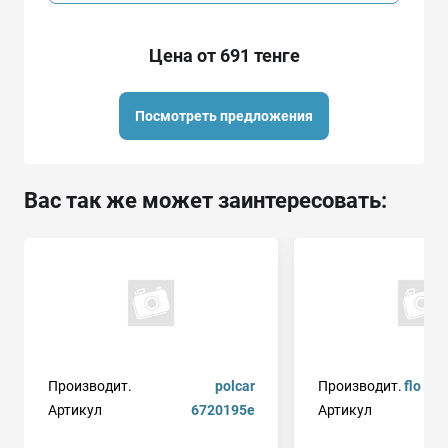
Цена от 691 тенге
Посмотреть предложения
Вас так же может заинтересовать:
Производит.
polcar
Производит.
flo au
Артикул
6720195e
Артикул