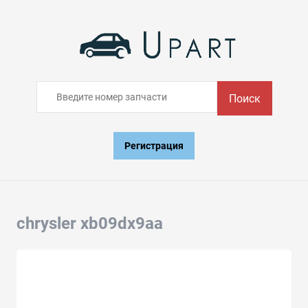
Поиск
Регистрация
chrysler xb09dx9aa