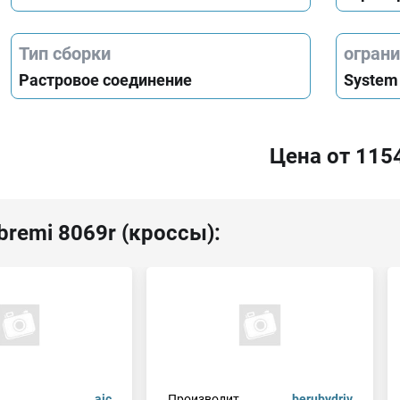
Тип сборки
огран
Растровое соединение
System
Цена от 115
bremi 8069r (кроссы):
.
aic
Производит.
berubydriv