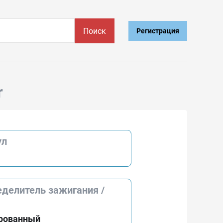
Поиск
Регистрация
r
ул
делитель зажигания /
рованный