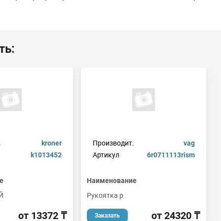
ть:
.
kroner
Производит.
vag
k1013452
Артикул
6r0711113rism
е
Наименование
Й
Pукоятка р
от 13372 ₸
от 24320 ₸
Заказать