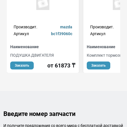
Производит.
mazda
Производит.
Артикул
bc1f39060c
Артикул
Наименование
Наименование
ПОДУШКА ДВИГАТЕЛЯ
Комплект тормозных
от 61873 ₸
о
Заказать
Заказать
Введите номер запчасти
И получите предложения со всего мира с бесплатной доставкой