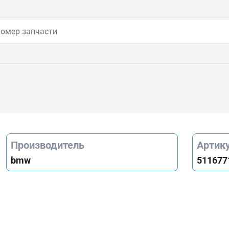
Производитель
Артик
bmw
511677