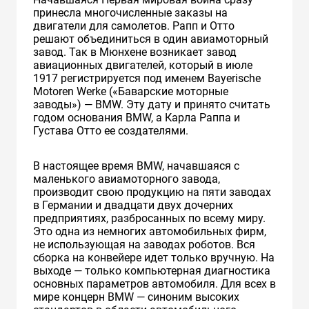
принесла многочисленные заказы на
двигатели для самолетов. Рапп и Отто
решают объединиться в один авиамоторный
завод. Так в Мюнхене возникает завод
авиационных двигателей, который в июле
1917 регистрируется под именем Bayerische
Motoren Werke («Баварские моторные
заводы») — BMW. Эту дату и принято считать
годом основания BMW, а Карла Раппа и
Густава Отто ее создателями.
В настоящее время BMW, начавшаяся с
маленького авиамоторного завода,
производит свою продукцию на пяти заводах
в Германии и двадцати двух дочерних
предприятиях, разбросанных по всему миру.
Это одна из немногих автомобильных фирм,
не использующая на заводах роботов. Вся
сборка на конвейере идет только вручную. На
выходе — только компьютерная диагностика
основных параметров автомобиля. Для всех в
мире концерн BMW — синоним высоких