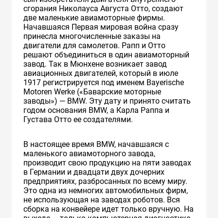
сгорания Николауса Августа Отто, создают
две маленькие авиамоторные фирмы.
Начавшаяся Первая мировая война сразу
принесла многочисленные заказы на
двигатели для самолетов. Рапп и Отто
решают объединиться в один авиамоторный
завод. Так в Мюнхене возникает завод
авиационных двигателей, который в июле
1917 регистрируется под именем Bayerische
Motoren Werke («Баварские моторные
заводы») — BMW. Эту дату и принято считать
годом основания BMW, а Карла Раппа и
Густава Отто ее создателями.
В настоящее время BMW, начавшаяся с
маленького авиамоторного завода,
производит свою продукцию на пяти заводах
в Германии и двадцати двух дочерних
предприятиях, разбросанных по всему миру.
Это одна из немногих автомобильных фирм,
не использующая на заводах роботов. Вся
сборка на конвейере идет только вручную. На