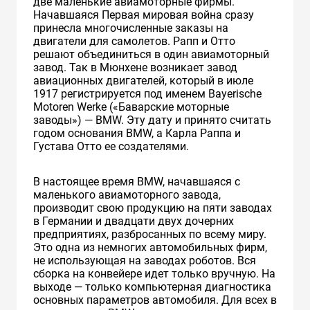
две маленькие авиамоторные фирмы.
Начавшаяся Первая мировая война сразу
принесла многочисленные заказы на
двигатели для самолетов. Рапп и Отто
решают объединиться в один авиамоторный
завод. Так в Мюнхене возникает завод
авиационных двигателей, который в июле
1917 регистрируется под именем Bayerische
Motoren Werke («Баварские моторные
заводы») — BMW. Эту дату и принято считать
годом основания BMW, а Карла Раппа и
Густава Отто ее создателями.
В настоящее время BMW, начавшаяся с
маленького авиамоторного завода,
производит свою продукцию на пяти заводах
в Германии и двадцати двух дочерних
предприятиях, разбросанных по всему миру.
Это одна из немногих автомобильных фирм,
не использующая на заводах роботов. Вся
сборка на конвейере идет только вручную. На
выходе — только компьютерная диагностика
основных параметров автомобиля. Для всех в