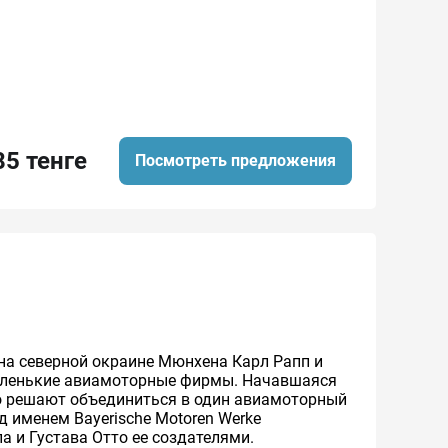
85 тенге
Посмотреть предложения
 на северной окраине Мюнхена Карл Рапп и
 маленькие авиамоторные фирмы. Начавшаяся
то решают объединиться в один авиамоторный
д именем Bayerische Motoren Werke
а и Густава Отто ее создателями.