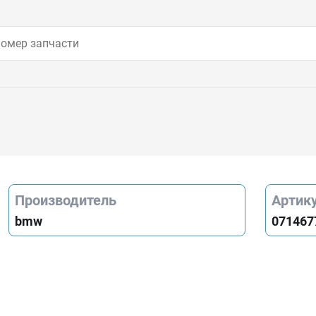
Производитель
Артик
bmw
071467