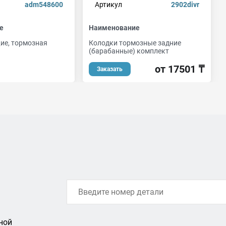
adm548600
Артикул
2902divr
е
Наименование
е, тормозная
Колодки тормозные задние
(барабанные) комплект
от 17501 ₸
Заказать
ной