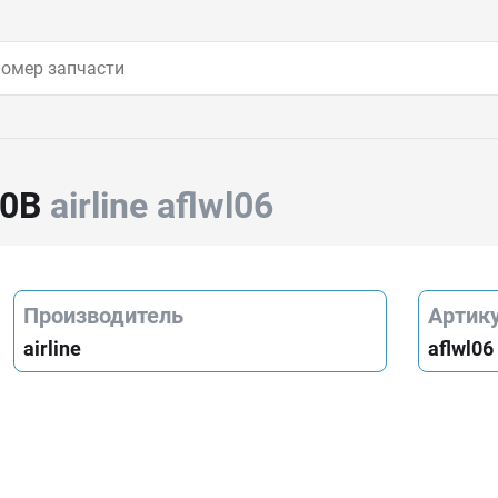
20В
airline aflwl06
Производитель
Артик
airline
aflwl06