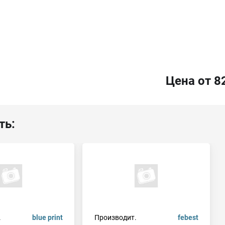
Цена от 8
ть:
.
blue print
Производит.
febest