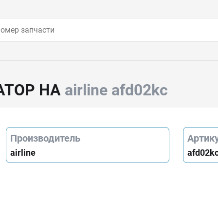
АТОР НА
airline afd02kc
Производитель
Артик
airline
afd02k