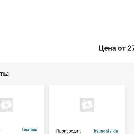
Цена от 2
ть:
.
tecneco
Производит.
hyundai / kia