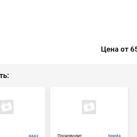
Цена от 6
ть:
.
дааз
Производит.
toyota