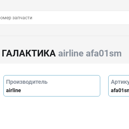
 ГАЛАКТИКА
airline afa01sm
Производитель
Артик
airline
afa01s