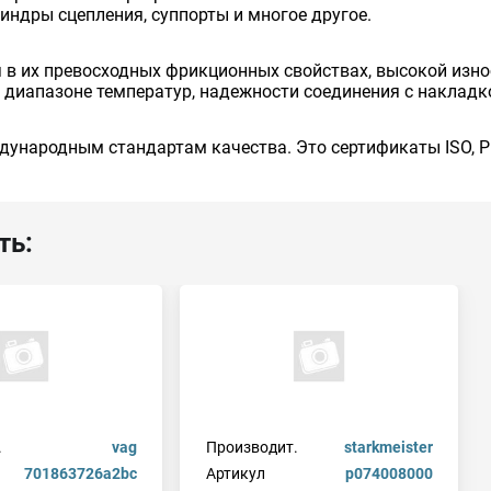
индры сцепления, суппорты и многое другое.
в их превосходных фрикционных свойствах, высокой изно
диапазоне температур, надежности соединения с накладк
дународным стандартам качества. Это сертификаты ISO, PI
ть:
.
vag
Производит.
starkmeister
701863726a2bc
Артикул
p074008000