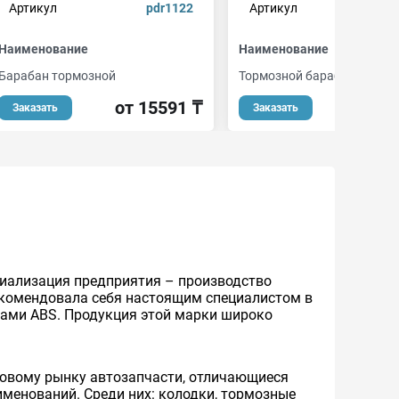
Артикул
pdr1122
Артикул
d
Наименование
Наименование
Барабан тормозной
Тормозной барабан
от 15591 ₸
от 5
Заказать
Заказать
ециализация предприятия – производство
рекомендовала себя настоящим специалистом в
мами ABS. Продукция этой марки широко
ровому рынку автозапчасти, отличающиеся
именований. Среди них: колодки, тормозные