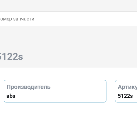
5122s
Производитель
Артик
abs
5122s