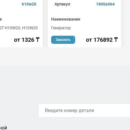
h10w20
Артикул
1800a064
е
Наименование
ST H10W20, H10W20
Генератор
от 1326 ₸
от 176892 ₸
Заказать
ной