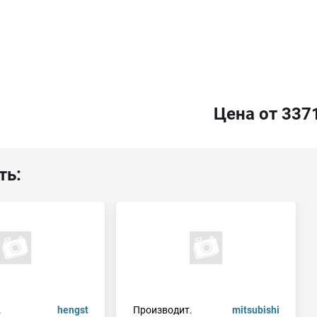
Цена от 337
ть:
.
hengst
Производит.
mitsubishi