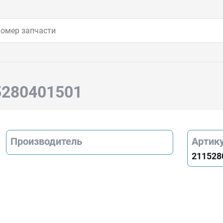
5280401501
Производитель
Артик
211528