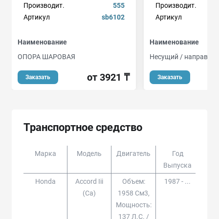
Производит.
555
Производит.
Артикул
sb6102
Артикул
Наименование
Наименование
ОПОРА ШАРОВАЯ
Несущий / направля
от 3921 ₸
Заказать
Заказать
Транспортное средство
Марка
Модель
Двигатель
Год
Доп
Выпуска
Honda
Accord Iii
Объем:
1987 - ...
(ca)
1958 См3,
Мощность:
137 Л.с. /