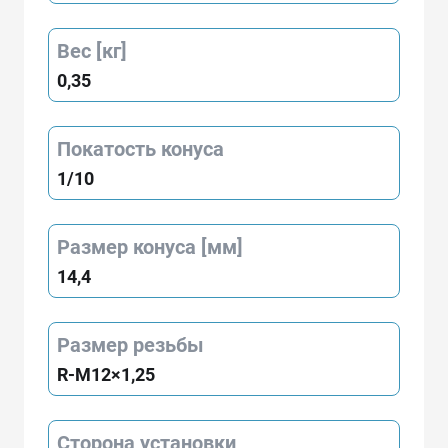
Вес [кг]
0,35
Покатость конуса
1/10
Размер конуса [мм]
14,4
Размер резьбы
R-M12×1,25
Сторона установки