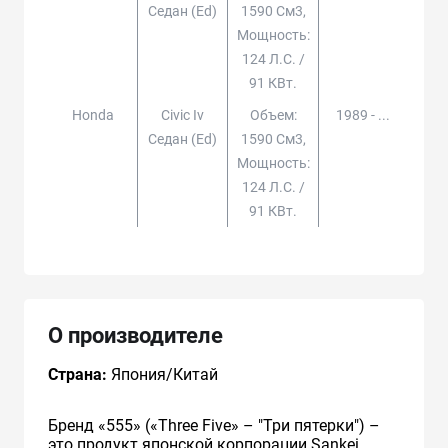
Седан (ed)
1590 См3,
Мощность:
124 Л.с. /
91 КВт.
Honda
Civic Iv
Объем:
1989 - ...
Седан (ed)
1590 См3,
Мощность:
124 Л.с. /
91 КВт.
О производителе
Страна:
Япония/Китай
Бренд «555» («Three Five» – "Три пятерки") –
это продукт японской корпорации Sankei