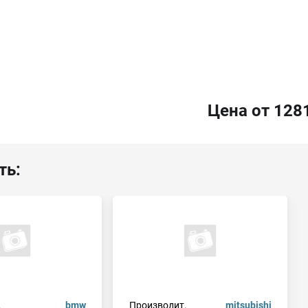
Цена от 128
ть:
.
bmw
Производит.
mitsubishi