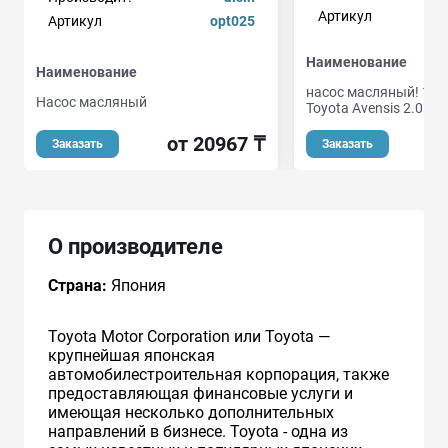
Артикул
Артикул
opt025
Наименование
Наименование
насос масляный! 15
Насос масляный
Toyota Avensis 2.0D 2
от 20967 ₸
о
Заказать
Заказать
О производителе
Страна:
Япония
Toyota Motor Corporation или Toyota —
крупнейшая японская
автомобилестроительная корпорация, также
предоставляющая финансовые услуги и
имеющая несколько дополнительных
направлений в бизнесе. Toyota - одна из