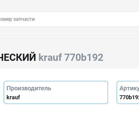
ЧЕСКИЙ
krauf 770b192
Производитель
Артик
krauf
770b19