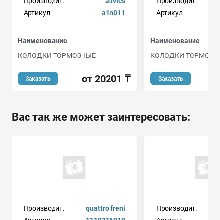
Производит.
advics
Производит.
Артикул
a1n011
Артикул
Наименование
Наименование
КОЛОДКИ ТОРМОЗНЫЕ
КОЛОДКИ ТОРМОЗН
от 20201 ₸
о
Заказать
Заказать
Вас так же может заинтересовать:
Производит.
quattro freni
Производит.
Артикул
1119316010
Артикул