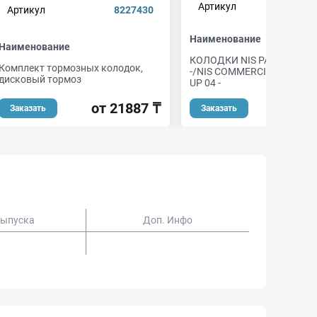
Артикул
cbp
Артикул
8227430
Наименование
Наименование
КОЛОДКИ NIS PATHFINDER
Комплект тормозных колодок,
-/NIS COMMERCIAL NAVARA
дисковый тормоз
UP 04 -
от 21887 ₸
от 
Заказать
Заказать
Выпуска
Доп. Инфо