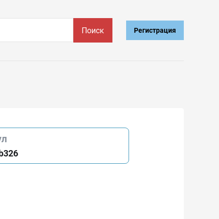
Поиск
Регистрация
ул
b326