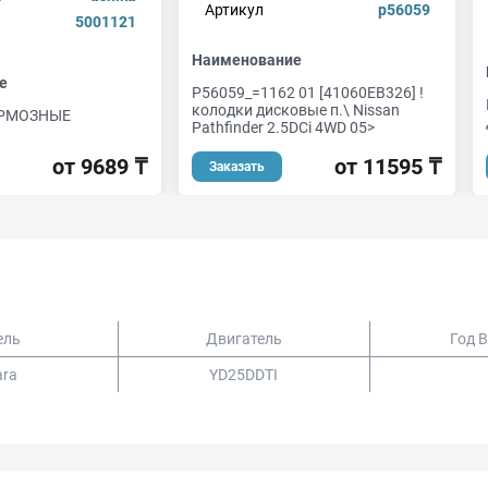
Артикул
p56059
5001121
Наименование
е
P56059_=1162 01 [41060EB326] !
колодки дисковые п.\ Nissan
РМОЗНЫЕ
Pathfinder 2.5DCi 4WD 05>
от 9689 ₸
от 11595 ₸
Заказать
ель
Двигатель
Год 
ara
YD25DDTI