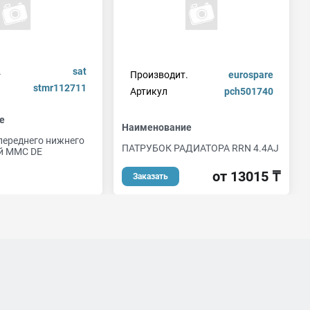
.
sat
Производит.
eurospare
stmr112711
Артикул
pch501740
е
Наименование
переднего нижнего
ПАТРУБОК РАДИАТОРА RRN 4.4AJ
й MMC DE
от 13015 ₸
Заказать