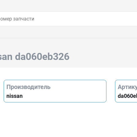
san da060eb326
Производитель
Артик
nissan
da060e