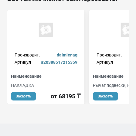
Производит.
daimler ag
Производит.
Артикул
a20388517215359
Артикул
Наименование
Наименование
НАКЛАДКА
Рычаг подвески, ни
от 68195 ₸
о
Заказать
Заказать