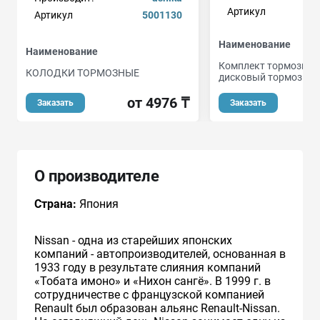
Артикул
Артикул
5001130
Наименование
Наименование
Комплект тормозных
КОЛОДКИ ТОРМОЗНЫЕ
дисковый тормоз
от 4976 ₸
о
Заказать
Заказать
О производителе
Страна:
Япония
Nissan - одна из старейших японских
компаний - автопроизводителей, основанная в
1933 году в результате слияния компаний
«Тобата имоно» и «Нихон сангё». В 1999 г. в
сотрудничестве с французcкой компанией
Renault был образован альянс Renault-Nissan.