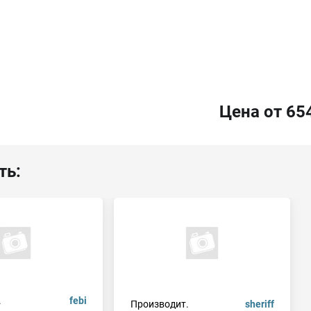
Цена от 65
ть:
.
febi
Производит.
sheriff