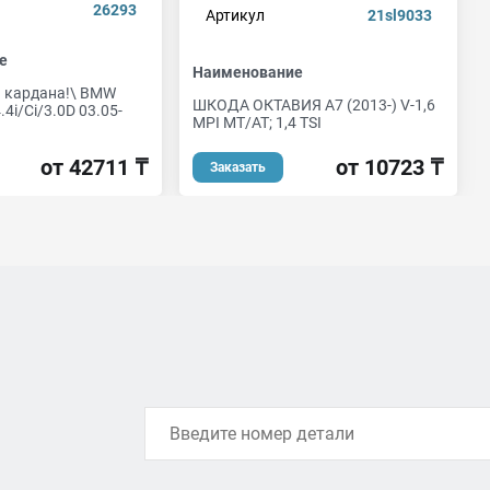
26293
Артикул
21sl9033
е
Наименование
 кардана!\ BMW
ШКОДА ОКТАВИЯ А7 (2013-) V-1,6
4i/Ci/3.0D 03.05-
MPI МТ/AT; 1,4 TSI
от 10723 ₸
от 42711 ₸
Заказать