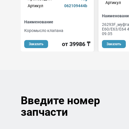
Артикул
Артикул
062109444b
Наименовани
Наименование
26293F_муфта
E60/E63/E64 4.
Коромысло клапана
09.05
от 39986 ₸
Заказать
Заказать
Введите номер
запчасти