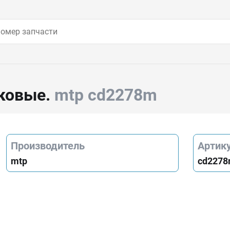
ковые.
mtp cd2278m
Производитель
Артик
mtp
cd227