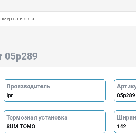
pr 05p289
Производитель
Артик
lpr
05p289
Тормозная установка
Ширин
SUMITOMO
142