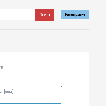
Поиск
Регистрация
ул
а [мм]