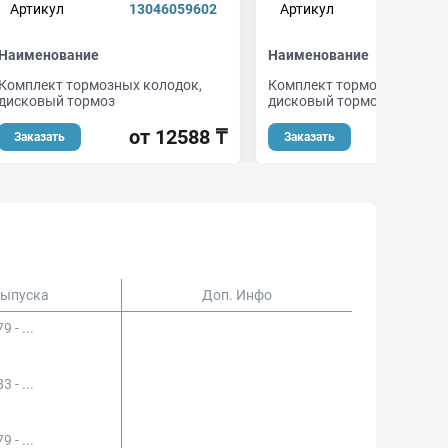
Артикул
13046059602
Артикул
82
Наименование
Наименование
Комплект тормозных колодок,
Комплект тормозных коло
дисковый тормоз
дисковый тормоз
от 12588 ₸
от 1
Заказать
Заказать
Выпуска
Доп. Инфо
9 - ...
3 - ...
9 - ...