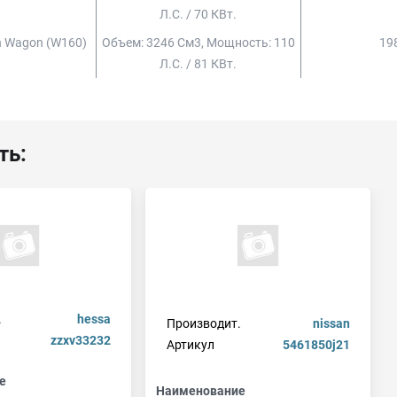
Л.с. / 70 КВт.
ion Wagon (w160)
Объем: 3246 См3, Мощность: 110
198
Л.с. / 81 КВт.
ть:
.
hessa
Производит.
nissan
zzxv33232
Артикул
5461850j21
е
Наименование