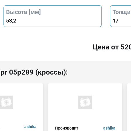
Высота [мм]
Толщи
53,2
17
Цена от 52
lpr 05p289 (кроссы):
.
ashika
Производит.
ashika