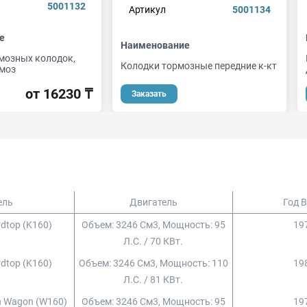
5001132
Артикул
5001134
е
Наименование
мозных колодок,
Колодки тормозные передние к-кт
моз
от 16230 ₸
Заказать
ель
Двигатель
Год 
ardtop (k160)
Объем: 3246 См3, Мощность: 95
197
Л.с. / 70 КВт.
ardtop (k160)
Объем: 3246 См3, Мощность: 110
198
Л.с. / 81 КВт.
ion Wagon (w160)
Объем: 3246 См3, Мощность: 95
197