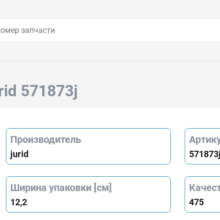
rid 571873j
Производитель
Артик
jurid
571873
Ширина упаковки [см]
Качес
12,2
475