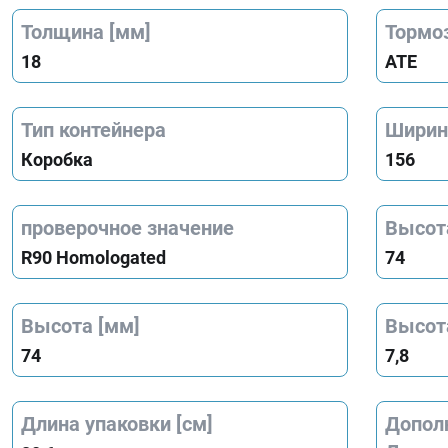
Толщина [мм]
Тормо
18
ATE
Тип контейнера
Ширин
Коробка
156
проверочное значение
Высота
R90 Homologated
74
Высота [мм]
Высота
74
7,8
Длина упаковки [см]
Допол