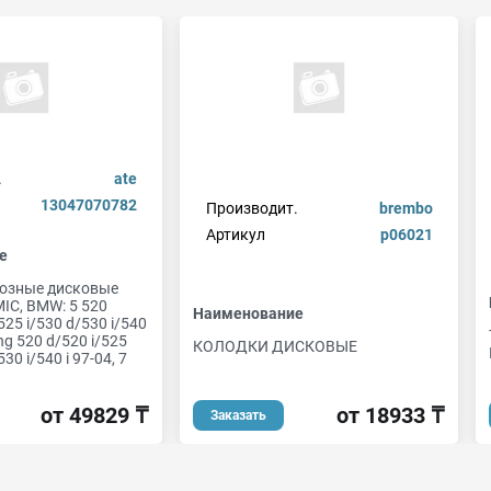
.
ate
13047070782
Производит.
brembo
Артикул
p06021
е
озные дисковые
IC, BMW: 5 520
Наименование
525 i/530 d/530 i/540
ing 520 d/520 i/525
КОЛОДКИ ДИСКОВЫЕ
30 i/540 i 97-04, 7
от 18933 ₸
от 49829 ₸
Заказать