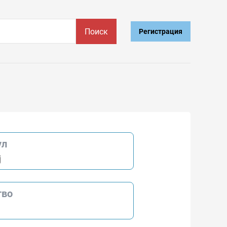
Поиск
Регистрация
ул
j
тво