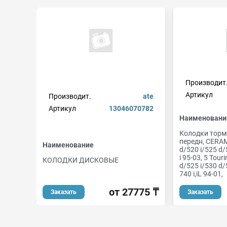
Производит
Артикул
Производит.
ate
Артикул
13046070782
Наименовани
Колодки торм
передн, CERAM
Наименование
d/520 i/525 d/
i 95-03, 5 Tour
КОЛОДКИ ДИСКОВЫЕ
d/525 i/530 d/5
740 i,iL 94-01,
от 27775 ₸
Заказать
Заказать