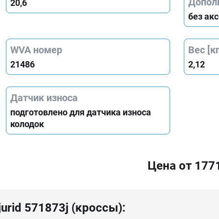
Допол
20,6
без ак
WVA номер
Вес [кг
21486
2,12
Датчик износа
подготовлено для датчика износа
колодок
Цена от 177
urid 571873j (кроссы):