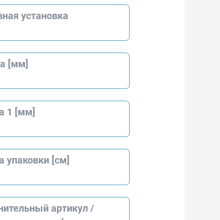
зная установка
а [мм]
 1 [мм]
 упаковки [см]
нительный артикул /