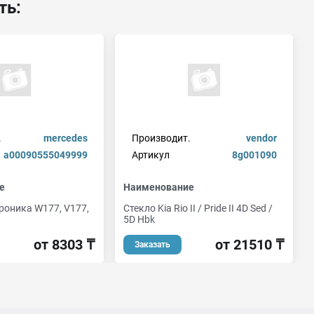
ть:
.
mercedes
Производит.
vendor
a00090555049999
Артикул
8g001090
е
Наименование
роника W177, V177,
Стекло Kia Rio II / Pride II 4D Sed /
5D Hbk
от 8303 ₸
от 21510 ₸
Заказать