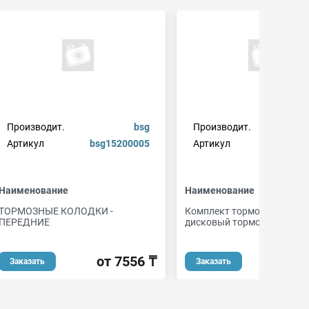
Производит.
bsg
Производит.
Артикул
bsg15200005
Артикул
82
Наименование
Наименование
ТОРМОЗНЫЕ КОЛОДКИ -
Комплект тормозных коло
ПЕРЕДНИЕ
дисковый тормоз
от 7556 ₸
от 1
Заказать
Заказать