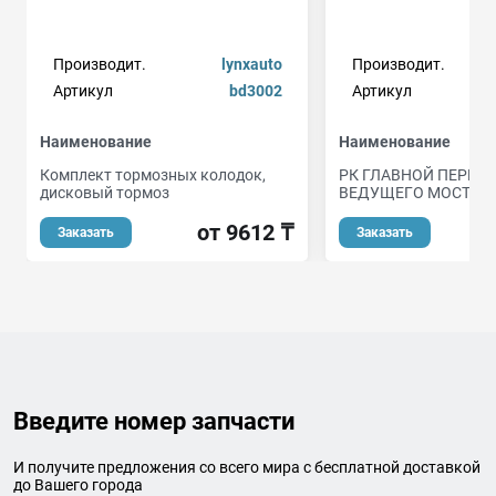
Производит.
lynxauto
Производит.
Артикул
bd3002
Артикул
rg3
Наименование
Наименование
Комплект тормозных колодок,
РК ГЛАВНОЙ ПЕРЕД
дисковый тормоз
ВЕДУЩЕГО МОСТА УА
от 9612 ₸
Заказать
Заказать
Введите номер запчасти
И получите предложения со всего мира с бесплатной доставкой
до Вашего города