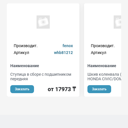
Производит.
fenox
Производит.
Артикул
whb81212
Артикул
Наименование
Наименование
Ступица в сборе с подшипником
Шкив коленвала (D-2
передняя
HONDA CIVIC/DOMAN
от 17973 ₸
о
Заказать
Заказать