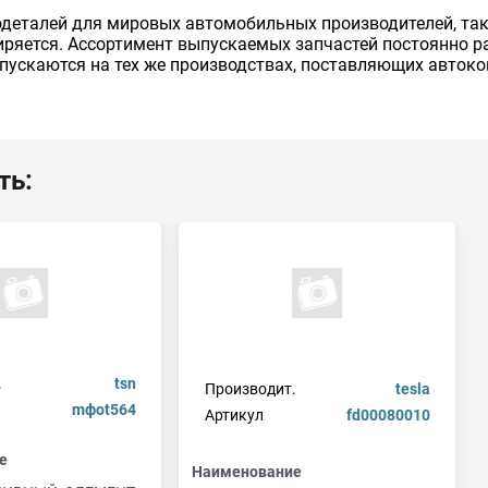
талей для мировых автомобильных производителей, таких к
иряется. Ассортимент выпускаемых запчастей постоянно р
ыпускаются на тех же производствах, поставляющих авто
ть:
.
tsn
Производит.
tesla
mфot564
Артикул
fd00080010
е
Наименование