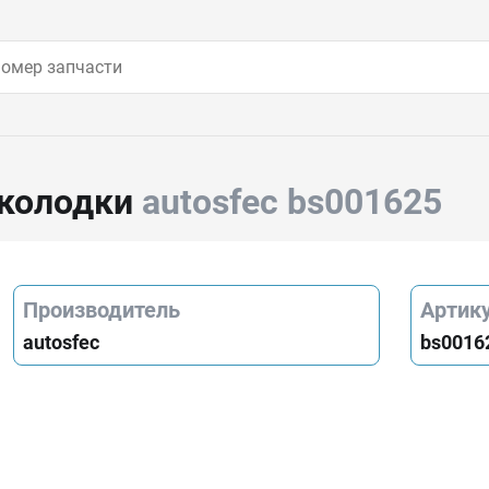
 колодки
autosfec bs001625
Производитель
Артик
autosfec
bs0016