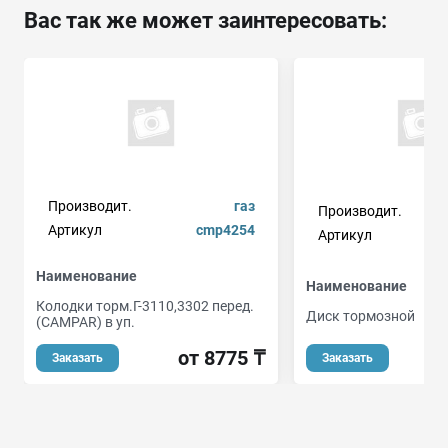
Вас так же может заинтересовать:
Производит.
газ
Производит.
Артикул
cmp4254
Артикул
Наименование
Наименование
Колодки торм.Г-3110,3302 перед.
Диск тормозной
(CAMPAR) в уп.
о
от 8775 ₸
Заказать
Заказать