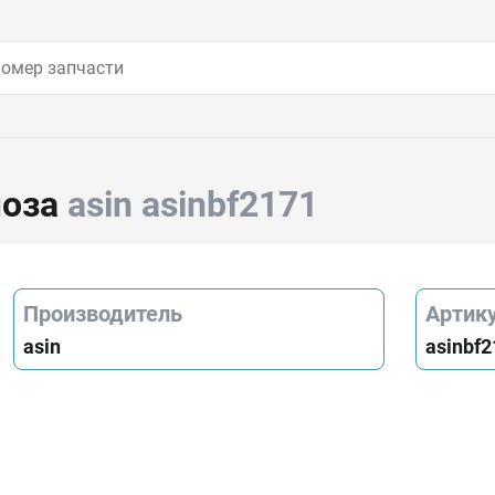
моза
asin asinbf2171
Производитель
Артик
asin
asinbf2