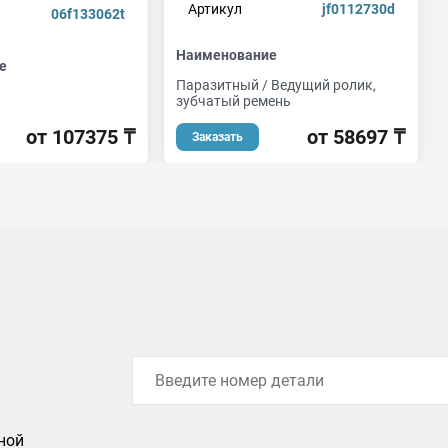
Артикул
jf0112730d
06f133062t
Наименование
е
Паразитный / Ведущий ролик,
зубчатый ремень
от 107375 ₸
от 58697 ₸
Заказать
ной