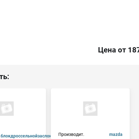
Цена от 18
ть:
Производит.
mazda
.
блокдроссельнойзаслонки