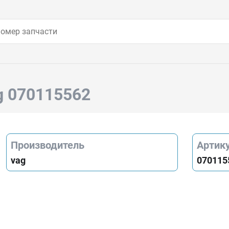
g 070115562
Производитель
Артик
vag
070115