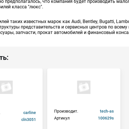
чально предполагалось, что компания будет производить ма
илей класса "люкс".
й таких известных марок как Audi, Bentley, Bugatti, Lamborg
руктуры представительств и сервисных центров по всему м
уары, запчасти, прокат автомобилей и финансовый консал
ть:
Производит.
tech-as
.
carline
Артикул
100629s
cln3051