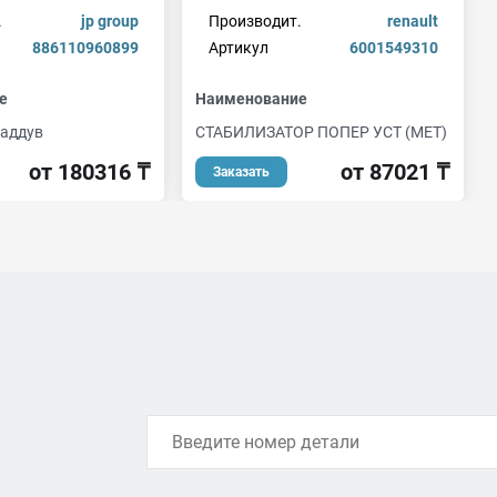
.
jp group
Производит.
renault
886110960899
Артикул
6001549310
е
Наименование
наддув
СТАБИЛИЗАТОР ПОПЕР УСТ (МЕТ)
от 180316 ₸
от 87021 ₸
Заказать