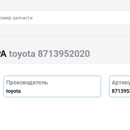
РА
toyota 8713952020
Производитель
Артик
toyota
871395