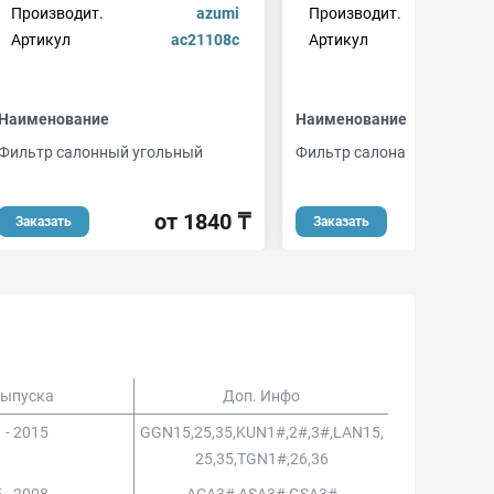
Производит.
azumi
Производит.
blu
Артикул
ac21108c
Артикул
ad
Наименование
Наименование
Фильтр салонный угольный
Фильтр салона
от 1840 ₸
от 
Заказать
Заказать
Выпуска
Доп. Инфо
 - 2015
GGN15,25,35,KUN1#,2#,3#,LAN15,
25,35,TGN1#,26,36