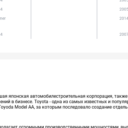
v4
2005
v4
2005
uner
2014
v4
2007
нейшая японская автомобилестроительная корпорация, так
ий в бизнесе. Toyota - одна из самых известных и попул
Toyoda Model AA, за которым последовало создание отдельно
сполагает огромными производственными мощностями, вып