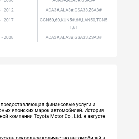
 - 2008
ACA3#,ASA3#,GSA3#
 - 2012
ACA3#,ALA3#,GSA33,ZSA3#
 - 2017
GGN50,60,KUN5#,6#,LAN50,TGN5
1,61
 - 2008
ACA3#,ALA3#,GSA33,ZSA3#
же предоставляющая финансовые услуги и
ярных японских марок автомобилей. История
й компании Toyota Motor Co., Ltd. в августе
уская рекордное количество автомобилей в