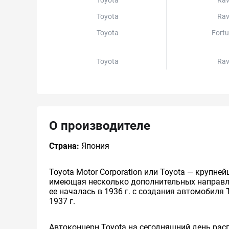
Toyota
Ra
Toyota
Ra
Toyota
Fort
Toyota
Ra
О производителе
Страна:
Япония
Toyota Motor Corporation или Toyota — круп
имеющая несколько дополнительных направлен
ее началась в 1936 г. с создания автомобиля 
1937 г.
Автоконцерн Toyota на сегодняшний день ра