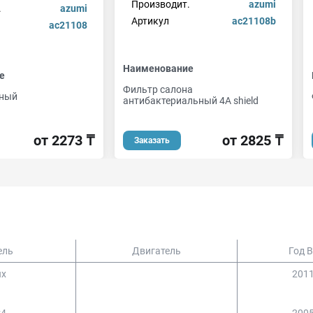
Производит.
azumi
.
azumi
Артикул
ac21108b
ac21108
Наименование
е
Фильтр салона
нный
антибактериальный 4A shield
от 2273 ₸
от 2825 ₸
Заказать
ель
Двигатель
Год 
ux
2011