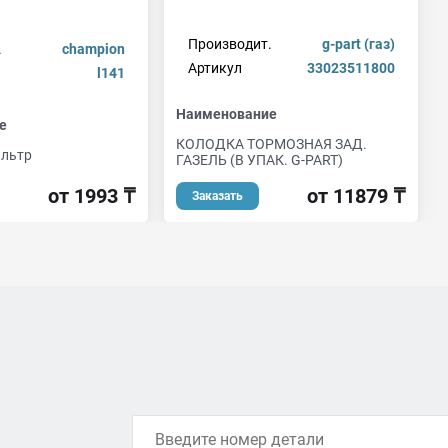
Производит.
g-part (газ)
.
champion
Артикул
33023511800
l141
Наименование
е
КОЛОДКА ТОРМОЗНАЯ ЗАД.
ильтр
ГАЗЕЛЬ (В УПАК. G-PART)
от 1993 ₸
от 11879 ₸
Заказать